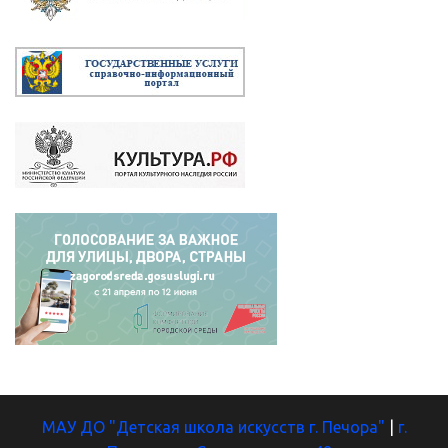
МАУ ДО "Детская школа искусств г. Печора"
|
г.