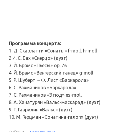
Программа концерта:
1. Д. Скарлатти «Сонаты» f-moll, h-moll
2.И. С. Бах «Скерцо» (дуэт)
3. Й. Брамс «Пьесы» op. 76
4. Й. Брамс «Венгерский танец» g-moll
5. Р. Шуберт. – Ф. Лист «Баркарола»
6. С. Рахманинов «Баркарола»
7. С. Рахманинов «Этюд» es-moll
8. А. Хачатурян «Вальс-маскарад» (дуэт)
9. Г. Гаврилин «Вальс» (дуэт)
10. М. Герцман «Сонатина-галоп» (дуэт)
Рубрика
Новости ДШИ