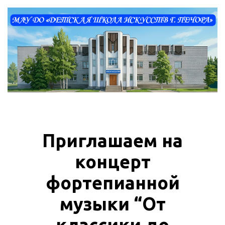
Приглашаем на
концерт
фортепианной
музыки “От
классики до