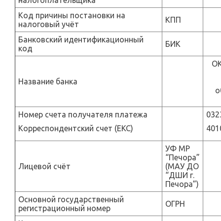
налогоплательщика
Код причины постановки на
КПП
налоговый учёт
Банковский идентификационный
БИК
код
ОК
Название банка
о
Номер счета получателя платежа
032
Корреспондентский счет (ЕКС)
401
УФ МР
“Печора”
Лицевой счёт
(МАУ ДО
“ДШИ г.
Печора”)
Основной государственный
ОГРН
регистрационный номер