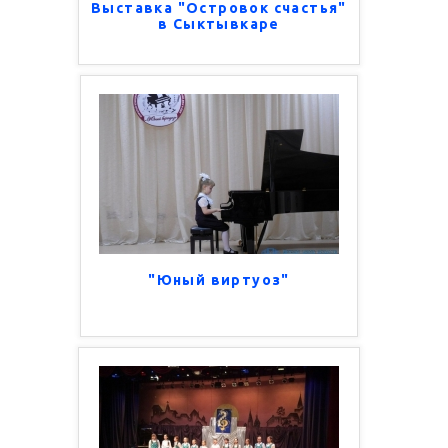
Выставка "Островок счастья"
в Сыктывкаре
"Юный виртуоз"