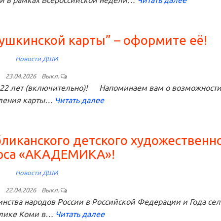
ой в рамках Всероссийской недели…
Читать далее
Пушкинской карты” – оформите её!
Новости ДШИ
23.04.2026
Выкл.
22 лет (включительно)! Напоминаем вам о возможност
ления карты…
Читать далее
бликанского детского художественн
рса «АКАДЕМИКА»!
Новости ДШИ
22.04.2026
Выкл.
ства народов России в Российской Федерации и Года сел
лике Коми в…
Читать далее