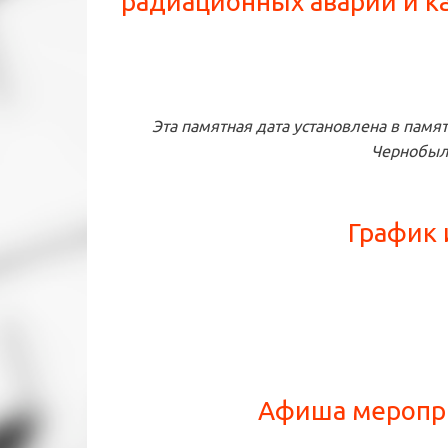
радиационных аварий и ка
Эта памятная дата установлена в память
Чернобыл
График 
Афиша меропри