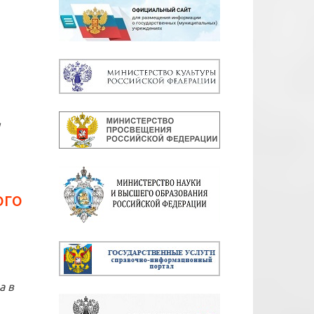
и
ого
а в